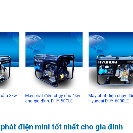
Add to
Add to
A
Wishlist
Wishlist
Wi
 dầu 3kw.
Máy phát điện chạy dầu 4kw
Máy phát điện chạy dầ
E
cho gia đình. DHY-50CLE
Hyundai DHY-6000LE
phát điện mini tốt nhất cho gia đình