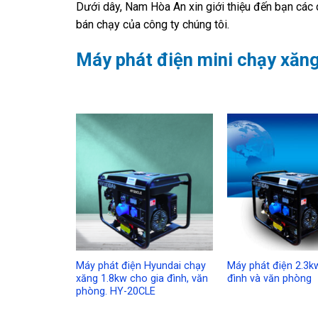
Dưới dây, Nam Hòa An xin giới thiệu đến bạn các
bán chạy của công ty chúng tôi.
Máy phát điện mini chạy xăn
Add to
Wishlist
Máy phát điện Hyundai chạy
Máy phát điện 2.3k
xăng 1.8kw cho gia đình, văn
đình và văn phòng
phòng. HY-20CLE