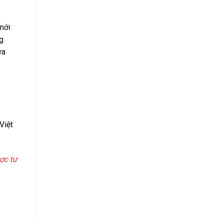
mới
ng
ưa
Việt
ợc tư