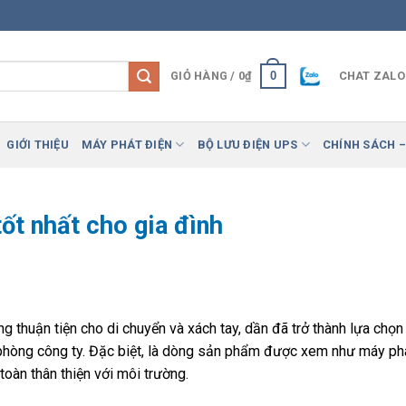
0
GIỎ HÀNG /
0
₫
CHAT ZALO
GIỚI THIỆU
MÁY PHÁT ĐIỆN
BỘ LƯU ĐIỆN UPS
CHÍNH SÁCH –
ốt nhất cho gia đình
ng thuận tiện cho di chuyển và xách tay, dần đã trở thành lựa chọn
ăn phòng công ty. Đặc biệt, là dòng sản phẩm được xem như máy ph
toàn thân thiện với môi trường.