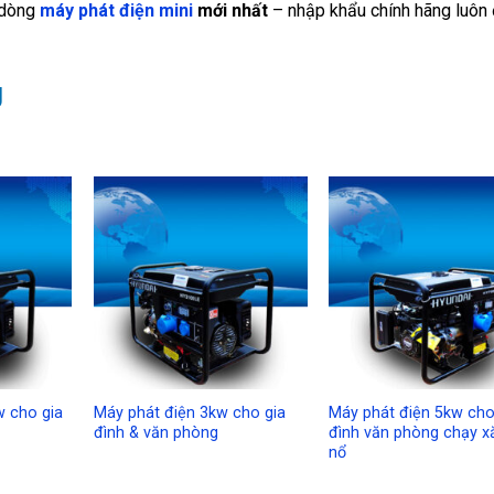
 dòng
máy phát điện mini
mới nhất
– nhập khẩu chính hãng luôn
g
Add to
Add to
A
Wishlist
Wishlist
Wi
w cho gia
Máy phát điện 3kw cho gia
Máy phát điện 5kw cho
đình & văn phòng
đình văn phòng chạy x
nổ