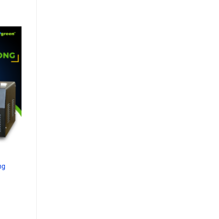
dd to
shlist
ng