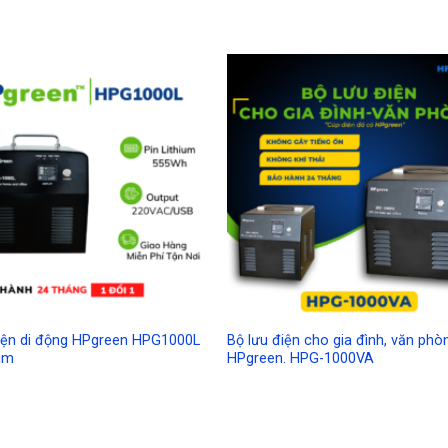
Add to
A
Wishlist
Wi
điện di động HPgreen HPG1000L
Bộ lưu điện cho gia đình, văn phò
ium
HPgreen. HPG-1000VA