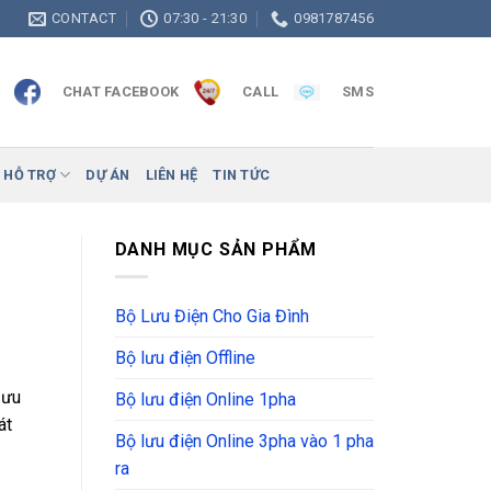
CONTACT
07:30 - 21:30
0981787456
CHAT FACEBOOK
CALL
SMS
 HỖ TRỢ
DỰ ÁN
LIÊN HỆ
TIN TỨC
DANH MỤC SẢN PHẨM
Bộ Lưu Điện Cho Gia Đình
Bộ lưu điện Offline
 ưu
Bộ lưu điện Online 1pha
át
Bộ lưu điện Online 3pha vào 1 pha
ra