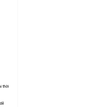
i thời
 dễ