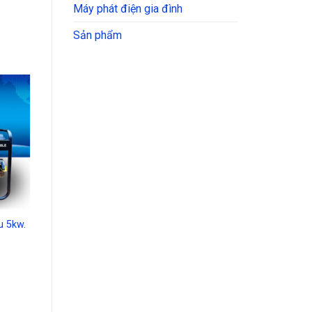
Máy phát điện gia đình
Sản phẩm
dd to
shlist
u 5kw.