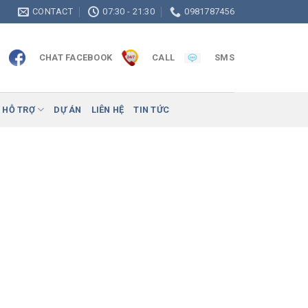
CONTACT
07:30 - 21:30
0981787456
CHAT FACEBOOK
CALL
SMS
 HỖ TRỢ
DỰ ÁN
LIÊN HỆ
TIN TỨC