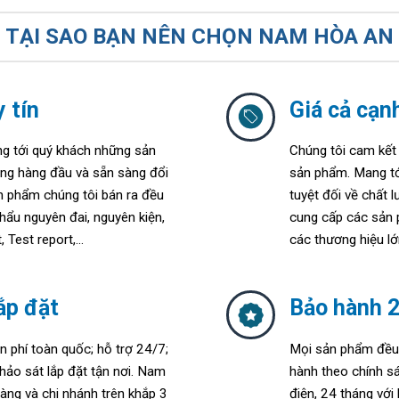
TẠI SAO BẠN NÊN CHỌN NAM HÒA AN
 tín
Giá cả cạn
 tới quý khách những sản
Chúng tôi cam kết 
ợng hàng đầu và sẵn sàng đổi
sản phẩm. Mang tớ
ản phẩm chúng tôi bán ra đều
tuyệt đối về chất
hẩu nguyên đai, nguyên kiện,
cung cấp các sản p
 Test report,...
các thương hiệu lớ
ắp đặt
Bảo hành 2
n phí toàn quốc; h
ỗ trợ 24/7;
Mọi sản phẩm đều 
hảo sát lắp đặt tận nơi. Nam
hành theo chính s
àng và chi nhánh trên khắp 3
điện, 24 tháng với 