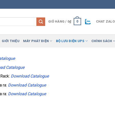
0
GIỎ HÀNG /
0
₫
CHAT ZALO
GIỚI THIỆU
MÁY PHÁT ĐIỆN
BỘ LƯU ĐIỆN UPS
CHÍNH SÁCH –
atalogue
ad Catalogue
 Rack:
Download Catalogue
a ra:
Download Catalogue
a ra:
Download Catalogue