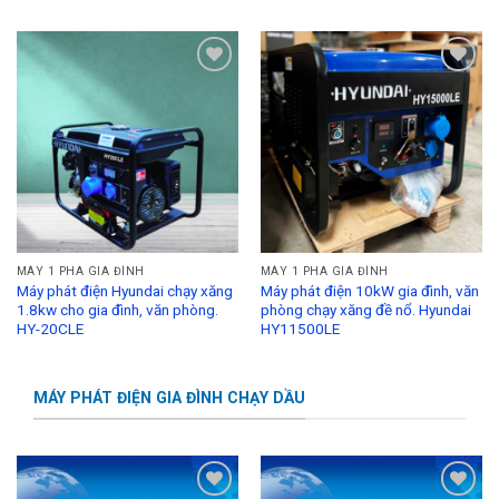
Add to
Add to
Wishlist
Wishlist
MÁY 1 PHA GIA ĐÌNH
MÁY 1 PHA GIA ĐÌNH
Máy phát điện Hyundai chạy xăng
Máy phát điện 10kW gia đình, văn
1.8kw cho gia đình, văn phòng.
phòng chạy xăng đề nổ. Hyundai
HY-20CLE
HY11500LE
MÁY PHÁT ĐIỆN GIA ĐÌNH CHẠY DẦU