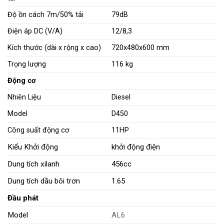
Độ ồn cách 7m/50% tải
79dB
Điện áp DC (V/A)
12/8,3
Kích thước (dài x rộng x cao)
720x480x600 mm
Trọng lượng
116 kg
Động cơ
Nhiên Liệu
Diesel
Model
D450
Công suất động cơ
11HP
Kiểu Khởi động
khởi động điện
Dung tích xilanh
456cc
Dung tích dầu bôi trơn
1.65
Đầu phát
Model
AL6