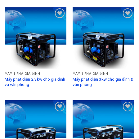
Add to
Add to
Wishlist
Wishlist
MÁY 1 PHA GIA ĐÌNH
MÁY 1 PHA GIA ĐÌNH
Máy phát điện 2.3kw cho gia đình
Máy phát điện 3kw cho gia đình &
và văn phòng
văn phòng
Add to
Add to
Wishlist
Wishlist