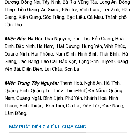
Dương, Đồng Nai, Tây Ninh, Bà Rịa-Vũng Tàu, Long An, Đồng
Tháp, Tiền Giang, An Giang, Bến Tre, Vĩnh Long, Trà Vinh, Hậu
Giang, Kiên Giang, Sóc Trăng, Bạc Liêu, Cà Mau, Thành phố
Cần Thơ.
Miền Bắc:
Hà Nội, Thái Nguyên, Phú Thọ, Bắc Giang, Hoà
Bình, Bắc Ninh, Hà Nam, Hải Dương, Hưng Yên, Vĩnh Phúc,
Quảng Ninh, Hải Phòng, Nam Định, Ninh Bình, Thái Bình, Hà
Giang, Cao Bằng, Lào Cai, Bắc Kạn, Lạng Sơn, Tuyên Quang,
Yên Bái, Điện Biên, Lai Châu, Sơn La
Miền Trung-Tây Nguyên:
Thanh Hoá, Nghệ An, Hà Tĩnh,
Quảng Bình, Quảng Trị, Thừa Thiên-Huế, Đà Nẵng, Quảng
Nam, Quảng Ngãi, Bình Định, Phú Yên, Khánh Hoà, Ninh
Thuận, Bình Thuận, Kon Tum, Gia Lai, Đắc Lắc, Đắc Nông,
Lâm Đồng.
MÁY PHÁT ĐIỆN GIA ĐÌNH CHẠY XĂNG