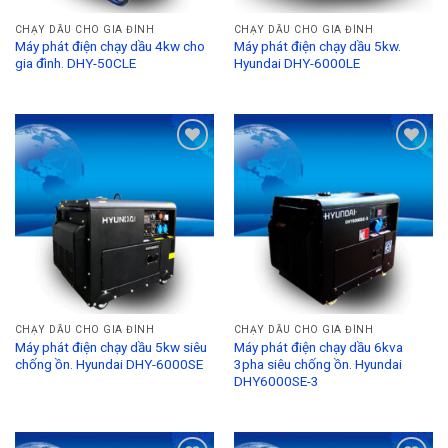
CHẠY DẦU CHO GIA ĐÌNH
CHẠY DẦU CHO GIA ĐÌNH
Máy phát điện chạy dầu 4kw cho
Máy phát điện chạy dầu 5kw.
gia đình. DHY-50CLE
Hyundai DHY-6000LE
Add to
Add to
Wishlist
Wishlist
CHẠY DẦU CHO GIA ĐÌNH
CHẠY DẦU CHO GIA ĐÌNH
Máy phát điện chạy dầu 5kw siêu
Máy phát điện chạy dầu 6kva
chống ồn. Hyundai DHY-6000SE
3pha siêu chống ồn. Hyundai
DHY6000SE-3