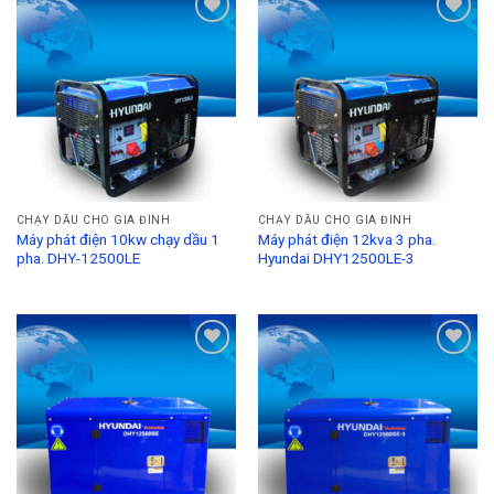
Add to
Add to
Wishlist
Wishlist
CHẠY DẦU CHO GIA ĐÌNH
CHẠY DẦU CHO GIA ĐÌNH
Máy phát điện 10kw chạy dầu 1
Máy phát điện 12kva 3 pha.
pha. DHY-12500LE
Hyundai DHY12500LE-3
Add to
Add to
Wishlist
Wishlist