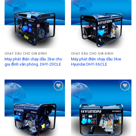
Add to
Add to
Wishlist
Wishlist
CHẠY DẦU CHO GIA ĐÌNH
CHẠY DẦU CHO GIA ĐÌNH
Máy phát điện chạy dầu 2kw cho
Máy phát điện chạy dầu 3kw.
gia đình văn phòng. DHY-20CLE
Hyundai DHY-36CLE
Add to
Add to
Wishlist
Wishlist