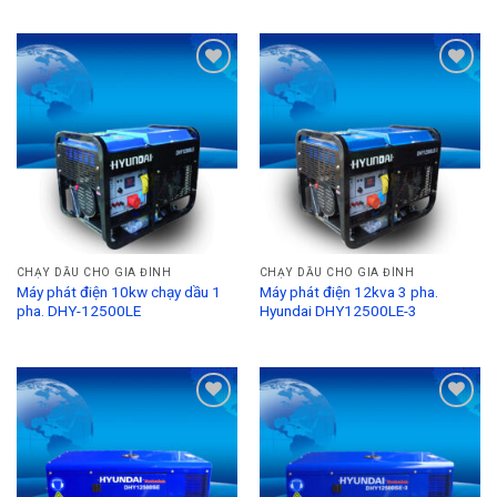
Add to
Add to
Wishlist
Wishlist
CHẠY DẦU CHO GIA ĐÌNH
CHẠY DẦU CHO GIA ĐÌNH
Máy phát điện 10kw chạy dầu 1
Máy phát điện 12kva 3 pha.
pha. DHY-12500LE
Hyundai DHY12500LE-3
Add to
Add to
Wishlist
Wishlist