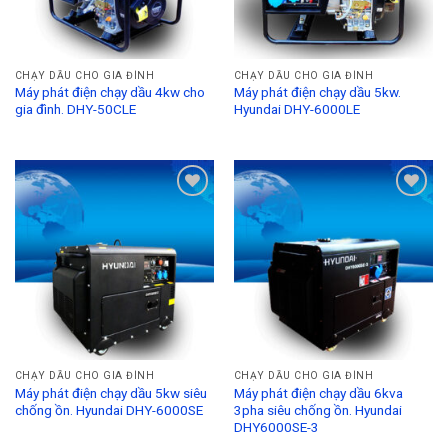
CHẠY DẦU CHO GIA ĐÌNH
CHẠY DẦU CHO GIA ĐÌNH
Máy phát điện chạy dầu 4kw cho
Máy phát điện chạy dầu 5kw.
gia đình. DHY-50CLE
Hyundai DHY-6000LE
Add to
Add to
Wishlist
Wishlist
CHẠY DẦU CHO GIA ĐÌNH
CHẠY DẦU CHO GIA ĐÌNH
Máy phát điện chạy dầu 5kw siêu
Máy phát điện chạy dầu 6kva
chống ồn. Hyundai DHY-6000SE
3pha siêu chống ồn. Hyundai
DHY6000SE-3