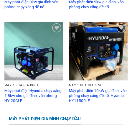
Máy phát điện 8kw gia đình văn
Máy phát điện 9kw gia đình, văn
phòng chạy xăng đề nổ
phòng chạy xăng đề nổ
Add to
Add to
Wishlist
Wishlist
MÁY 1 PHA GIA ĐÌNH
MÁY 1 PHA GIA ĐÌNH
Máy phát điện Hyundai chạy xăng
Máy phát điện 10kW gia đình, văn
1.8kw cho gia đình, văn phòng.
phòng chạy xăng đề nổ. Hyundai
HY-20CLE
HY11500LE
MÁY PHÁT ĐIỆN GIA ĐÌNH CHẠY DẦU