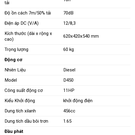
tải
Độ ồn cách 7m/50% tải
70dB
Điện áp DC (V/A)
12/8,3
Kích thước (dài x rộng x
620x420x540 mm
cao)
Trọng lượng
60 kg
Động cơ
Nhiên Liệu
Diesel
Model
D450
Công suất động cơ
11HP
Kiểu Khởi động
khởi động điện
Dung tích xilanh
456cc
Dung tích dầu bôi trơn
1.65
Đầu phát