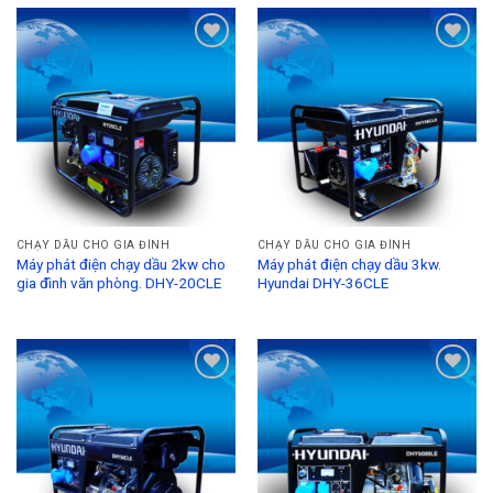
Add to
Add to
Wishlist
Wishlist
CHẠY DẦU CHO GIA ĐÌNH
CHẠY DẦU CHO GIA ĐÌNH
Máy phát điện chạy dầu 2kw cho
Máy phát điện chạy dầu 3kw.
gia đình văn phòng. DHY-20CLE
Hyundai DHY-36CLE
Add to
Add to
Wishlist
Wishlist