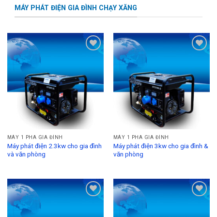
MÁY PHÁT ĐIỆN GIA ĐÌNH CHẠY XĂNG
Add to
Add to
Wishlist
Wishlist
MÁY 1 PHA GIA ĐÌNH
MÁY 1 PHA GIA ĐÌNH
Máy phát điện 2.3kw cho gia đình
Máy phát điện 3kw cho gia đình &
và văn phòng
văn phòng
Add to
Add to
Wishlist
Wishlist