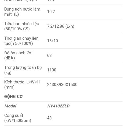
Dung tích nước làm
10.2
mát (L)
Tiêu hao nhiên liệu
7.2/12.86 (L/h)
(50/100% CS)
Thời gian chạy liên
16/10
tục(h 50/100%)
Độ ồn cách 7m
68
(dBA)
Trọng lượng toàn bộ
1100
(kg)
Kích thước L×W×H
2430X930X1500
(mm)
ĐỘNG CƠ
Model
HY4102ZLD
Công suất
48
(kW/1500rpm)