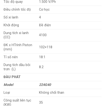
Tốc độ quay
1.500 V/Ph
Điều chỉnh tốc độ
Cơ học
Số xi lanh
4
Khởi động
Đề điện
Dung tích xi lanh
4100
(CC)
ĐK x HTrình Piston
102×118
(mm)
Tỉ số nén
18:1
Dung tích dầu bôi
8.2
trơn (L)
ĐẦU PHÁT
Model
224G40
Loại
Không chổi than
Công suất liên tục
35
(KW)