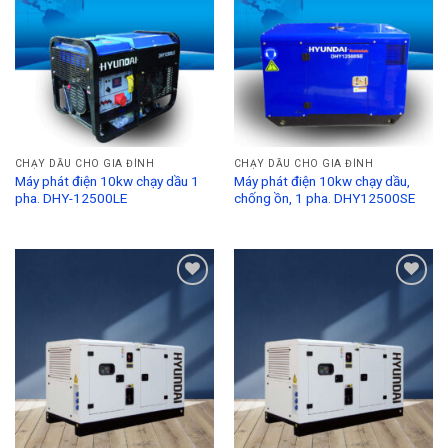
Wishlist
Wishlist
CHẠY DẦU CHO GIA ĐÌNH
CHẠY DẦU CHO GIA ĐÌNH
Máy phát điện 10kw chạy dầu 1
Máy phát điện 10kw chạy dầu,
pha. DHY-12500LE
chống ồn, 1 pha. DHY12500SE
Add to
Add to
Wishlist
Wishlist