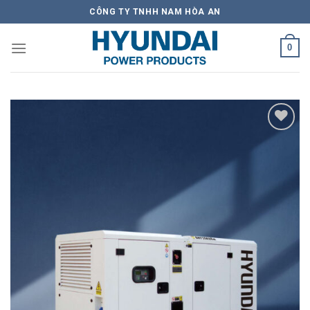
Skip
CÔNG TY TNHH NAM HÒA AN
to
content
0
Add to
Wishlist