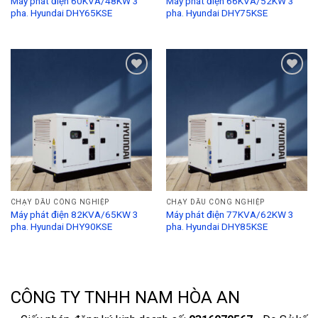
Máy phát điện 60KVA/48KW 3
Máy phát điện 66KVA/52KW 3
pha. Hyundai DHY65KSE
pha. Hyundai DHY75KSE
Add to
Add to
Wishlist
Wishlist
CHẠY DẦU CÔNG NGHIỆP
CHẠY DẦU CÔNG NGHIỆP
Máy phát điện 82KVA/65KW 3
Máy phát điện 77KVA/62KW 3
pha. Hyundai DHY90KSE
pha. Hyundai DHY85KSE
CÔNG TY TNHH NAM HÒA AN