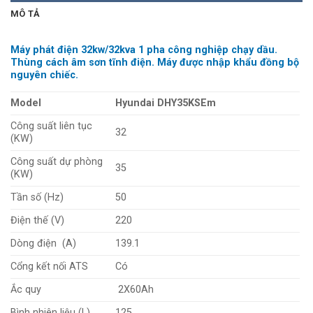
MÔ TẢ
Máy phát điện 32kw/32kva 1 pha công nghiệp chạy dầu.
Thùng cách âm sơn tĩnh điện. Máy được nhập khẩu đồng bộ
nguyên chiếc.
Model
Hyundai DHY35KSEm
Công suất liên tục
32
(KW)
Công suất dự phòng
35
(KW)
Tần số (Hz)
50
Điện thế (V)
220
Dòng điện (A)
139.1
Cổng kết nối ATS
Có
Ắc quy
2X60Ah
Bình nhiên liệu (L)
125