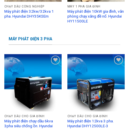
CHẠY DẦU CÔNG NGHIỆP
MÁY 1 PHA GIA ĐÌNH
Máy phát điện 32kw/32kva 1
Máy phát điện 10kW gia đình, văn
pha. Hyundai DHY35KSEm
phòng chạy xăng đề nổ. Hyundai
HY11500LE
MÁY PHÁT ĐIỆN 3 PHA
Add to
Add to
Wishlist
Wishlist
CHẠY DẦU CHO GIA ĐÌNH
CHẠY DẦU CHO GIA ĐÌNH
Máy phát điện chạy dầu 6kva
Máy phát điện 12kva 3 pha.
3pha siêu chống ồn. Hyundai
Hyundai DHY12500LE-3