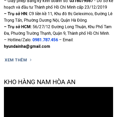
– Giấy phép đăng ký kinh doanh số:
0316079567
- Do Sở kế
hoạch và đầu tư Thành phố Hồ Chí Minh cấp 23/12/2019
– Trụ sở HN:
C9 liền kề 11, Khu đô thị Geleximco, Đường Lê
Trọng Tấn, Phường Dương Nội, Quận Hà Đông.
– Trụ sở HCM:
56/27/12 Đường Long Thuận, Khu Phố Tam
Đa, Phường Trường Thạnh, Quận 9, Thành phố Hồ Chí Minh.
– Hotline/Zalo:
0981.787.456
– Email:
hyundainha@gmail.com
XEM THÊM
KHO HÀNG NAM HÒA AN