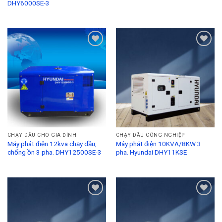
DHY6000SE-3
Add to
Add to
Wishlist
Wishlist
CHẠY DẦU CHO GIA ĐÌNH
CHẠY DẦU CÔNG NGHIỆP
Máy phát điện 12kva chạy dầu,
Máy phát điện 10KVA/8KW 3
chống ồn 3 pha. DHY12500SE-3
pha. Hyundai DHY11KSE
Add to
Add to
Wishlist
Wishlist