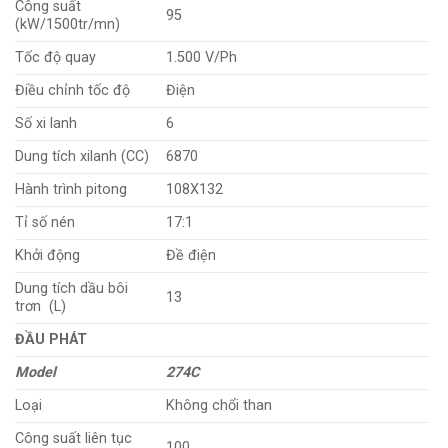
Công suất
95
(kW/1500tr/mn)
Tốc độ quay
1.500 V/Ph
Điều chỉnh tốc độ
Điện
Số xi lanh
6
Dung tích xilanh (CC)
6870
Hành trình pitong
108X132
Tỉ số nén
17:1
Khởi động
Đề điện
Dung tích dầu bôi
13
trơn (L)
ĐẦU PHÁT
Model
274C
Loại
Không chổi than
Công suất liên tục
100