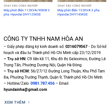
CHẠY DẦU CÔNG NGHIỆP
CHẠY DẦU CÔNG NGHIỆP
Máy phát điện 112KVA/90KW 3
Máy phát điện 132KVA 3 pha.
pha. Hyundai DHY125KSE
Hyundai DHY145KSE
CÔNG TY TNHH NAM HÒA AN
– Giấy phép đăng ký kinh doanh số:
0316079567
- Do Sở kế
hoạch và đầu tư Thành phố Hồ Chí Minh cấp 23/12/2019
– Trụ sở HN:
C9 liền kề 11, Khu đô thị Geleximco, Đường Lê
Trọng Tấn, Phường Dương Nội, Quận Hà Đông.
– Trụ sở HCM:
56/27/12 Đường Long Thuận, Khu Phố Tam
Đa, Phường Trường Thạnh, Quận 9, Thành phố Hồ Chí Minh.
– Hotline/Zalo:
0981.787.456
– Email:
hyundainha@gmail.com
XEM THÊM