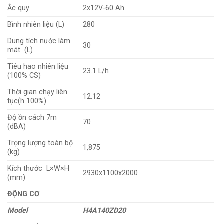
Ắc quy
2x12V-60 Ah
Bình nhiên liệu (L)
280
Dung tích nước làm
30
mát (L)
Tiêu hao nhiên liệu
23.1 L/h
(100% CS)
Thời gian chạy liên
12.12
tục(h 100%)
Độ ồn cách 7m
70
(dBA)
Trọng lượng toàn bộ
1,875
(kg)
Kích thước L×W×H
2930x1100x2000
(mm)
ĐỘNG CƠ
Model
H4A140ZD20