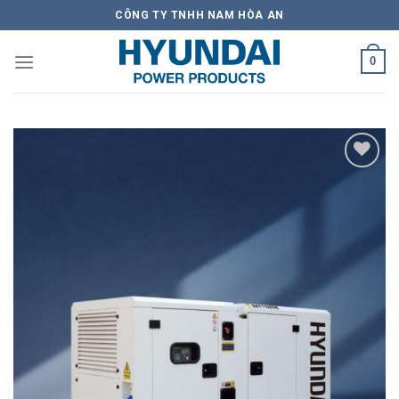
Skip
CÔNG TY TNHH NAM HÒA AN
to
content
0
Add to
Wishlist