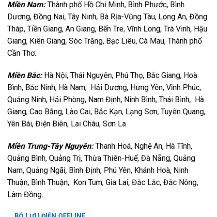
Miền Nam:
Thành phố Hồ Chí Minh, Bình Phước, Bình
Dương, Đồng Nai, Tây Ninh, Bà Rịa-Vũng Tàu, Long An, Đồng
Tháp, Tiền Giang, An Giang, Bến Tre, Vĩnh Long, Trà Vinh, Hậu
Giang, Kiên Giang, Sóc Trăng, Bạc Liêu, Cà Mau, Thành phố
Cần Thơ.
Miền Bắc:
Hà Nội, Thái Nguyên, Phú Thọ, Bắc Giang, Hoà
Bình, Bắc Ninh, Hà Nam, Hải Dương, Hưng Yên, Vĩnh Phúc,
Quảng Ninh, Hải Phòng, Nam Định, Ninh Bình, Thái Bình, Hà
Giang, Cao Bằng, Lào Cai, Bắc Kạn, Lạng Sơn, Tuyên Quang,
Yên Bái, Điện Biên, Lai Châu, Sơn La
Miền Trung-Tây Nguyên:
Thanh Hoá, Nghệ An, Hà Tĩnh,
Quảng Bình, Quảng Trị, Thừa Thiên-Huế, Đà Nẵng, Quảng
Nam, Quảng Ngãi, Bình Định, Phú Yên, Khánh Hoà, Ninh
Thuận, Bình Thuận, Kon Tum, Gia Lai, Đắc Lắc, Đắc Nông,
Lâm Đồng.
BỘ LƯU ĐIỆN OFFLINE