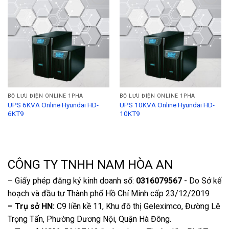
Add to
Add to
Wishlist
Wishlist
BỘ LƯU ĐIỆN ONLINE 1PHA
BỘ LƯU ĐIỆN ONLINE 1PHA
UPS 6KVA Online Hyundai HD-
UPS 10KVA Online Hyundai HD-
6KT9
10KT9
CÔNG TY TNHH NAM HÒA AN
– Giấy phép đăng ký kinh doanh số:
0316079567
- Do Sở kế
hoạch và đầu tư Thành phố Hồ Chí Minh cấp 23/12/2019
– Trụ sở HN:
C9 liền kề 11, Khu đô thị Geleximco, Đường Lê
Trọng Tấn, Phường Dương Nội, Quận Hà Đông.