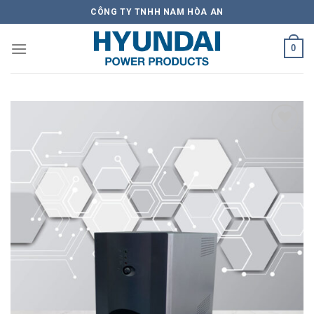
Skip
CÔNG TY TNHH NAM HÒA AN
to
content
0
Add to
Wishlist