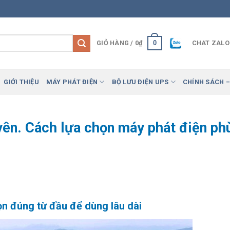
0
GIỎ HÀNG /
0
₫
CHAT ZALO
GIỚI THIỆU
MÁY PHÁT ĐIỆN
BỘ LƯU ĐIỆN UPS
CHÍNH SÁCH –
yên. Cách lựa chọn máy phát điện ph
ọn đúng từ đầu để dùng lâu dài