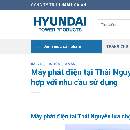
Skip
CÔNG TY TNHH NAM HÒA AN
to
content
Tìm
kiếm:
Danh mục sản phẩm
TRANG CHỦ
BÀI VIẾT
,
TIN TỨC
,
TƯ VẤN
Máy phát điện tại Thái Ngu
hợp với nhu cầu sử dụng
Máy phát điện tại Thái Nguyên lựa ch