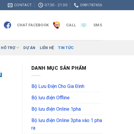
CONTACT
07:30 - 21:30
0981787456
CHAT FACEBOOK
CALL
SMS
 HỖ TRỢ
DỰ ÁN
LIÊN HỆ
TIN TỨC
DANH MỤC SẢN PHẨM
ù
Bộ Lưu Điện Cho Gia Đình
Bộ lưu điện Offline
Bộ lưu điện Online 1pha
Bộ lưu điện Online 3pha vào 1 pha
ra