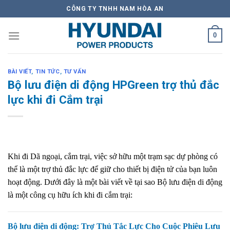
Skip
CÔNG TY TNHH NAM HÒA AN
to
content
0
BÀI VIẾT
,
TIN TỨC
,
TƯ VẤN
Bộ lưu điện di động HPGreen trợ thủ đắc
lực khi đi Cắm trại
Khi đi Dã ngoại, cắm trại, việc sở hữu một trạm sạc dự phòng có
thể là một trợ thủ đắc lực để giữ cho thiết bị điện tử của bạn luôn
hoạt động. Dưới đây là một bài viết về tại sao Bộ lưu điện di động
là một công cụ hữu ích khi đi cắm trại:
Bộ lưu điện di động: Trợ Thủ Tắc Lực Cho Cuộc Phiêu Lưu